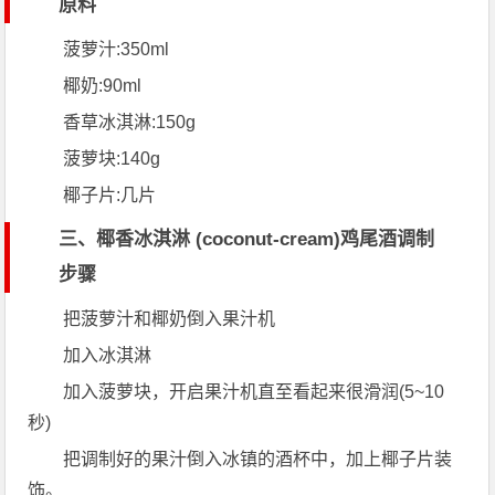
原料
菠萝汁:350ml
椰奶:90ml
香草冰淇淋:150g
菠萝块:140g
椰子片:几片
三、椰香冰淇淋 (coconut-cream)鸡尾酒调制
步骤
把菠萝汁和椰奶倒入果汁机
加入冰淇淋
加入菠萝块，开启果汁机直至看起来很滑润(5~10
秒)
把调制好的果汁倒入冰镇的酒杯中，加上椰子片装
饰。