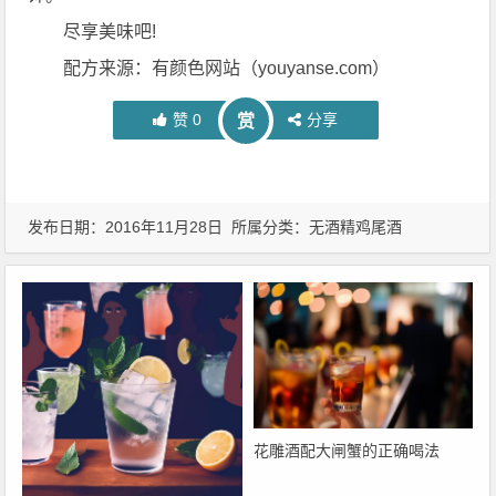
尽享美味吧!
配方来源：有颜色网站（youyanse.com）
赞
0
分享
赏
发布日期：2016年11月28日 所属分类：
无酒精鸡尾酒
花雕酒配大闸蟹的正确喝法